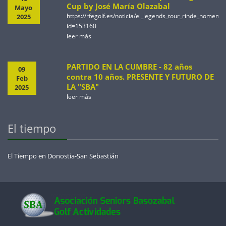
Cup by José María Olazabal
Mayo
https://rfegolf.es/noticia/el_legends_tour_rinde_homen
2025
id=153160
leer más
PARTIDO EN LA CUMBRE - 82 años
09
contra 10 años. PRESENTE Y FUTURO DE
Feb
LA "SBA"
2025
leer más
El tiempo
El Tiempo en Donostia-San Sebastián