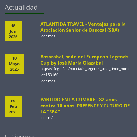
Actualidad
ATLANTIDA TRAVEL - Ventajas para la
18
Asociación Senior de Basozal (SBA)
Jun
leer más
2026
Basozabal, sede del European Legends
10
Cup by José María Olazabal
Mayo
https://rfegolf.es/noticia/el_legends_tour_rinde_homen
2025
id=153160
leer más
PARTIDO EN LA CUMBRE - 82 años
09
contra 10 años. PRESENTE Y FUTURO DE
Feb
LA "SBA"
2025
leer más
El tiempo