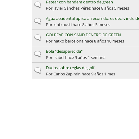
Patear con bandera dentro de green
Discusión normal
Por
Javier Sánchez Pérez
hace 8 años 5 meses
Agua accidental aplica al recorrido, es decir, inclui
Discusión normal
Por
kintxausti
hace 8 años 5 meses
GOLPEAR CON SAND DENTRO DE GREEN
Discusión normal
Por
natxo barcelona
hace 8 años 10 meses
Bola "desaparecida"
Discusión normal
Por
Isabel
hace 9 años 1 semana
Dudas sobre reglas de golf
Discusión normal
Por
Carlos Zapirain
hace 9 años 1 mes