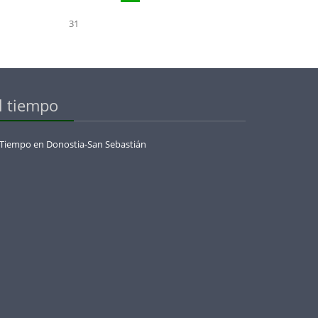
31
l tiempo
 Tiempo en Donostia-San Sebastián
menaje_a_olazabal_con_la_european_legends_cup_by_jose_maria_olazabal_en_basoz