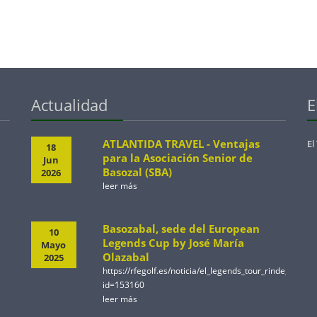
Actualidad
E
ATLANTIDA TRAVEL - Ventajas
El
18
para la Asociación Senior de
Jun
Basozal (SBA)
2026
leer más
Basozabal, sede del European
10
Legends Cup by José María
Mayo
Olazabal
2025
https://rfegolf.es/noticia/el_legends_tour_rinde_ho
id=153160
leer más