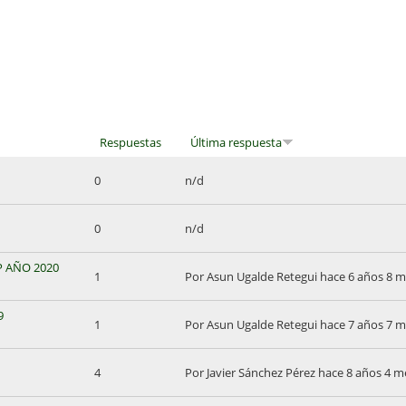
Respuestas
Última respuesta
0
n/d
0
n/d
 AÑO 2020
1
Por
Asun Ugalde Retegui
hace 6 años 8 m
9
1
Por
Asun Ugalde Retegui
hace 7 años 7 m
4
Por
Javier Sánchez Pérez
hace 8 años 4 m