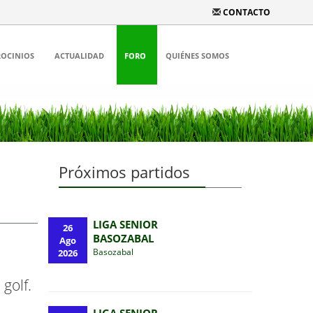
CONTACTO
ROCINIOS
ACTUALIDAD
FORO
QUIÉNES SOMOS
Próximos partidos
LIGA SENIOR
26
BASOZABAL
Ago
Basozabal
2026
golf.