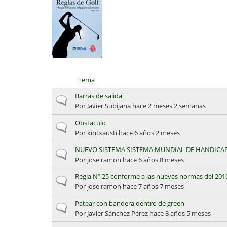
Tema
Barras de salida
Discusión normal
Por
Javier Subijana
hace 2 meses 2 semanas
Obstaculo
Discusión normal
Por
kintxausti
hace 6 años 2 meses
NUEVO SISTEMA SISTEMA MUNDIAL DE HANDICAP
Discusión normal
Por
jose ramon
hace 6 años 8 meses
Regla Nº 25 conforme a las nuevas normas del 201
Discusión normal
Por
jose ramon
hace 7 años 7 meses
Patear con bandera dentro de green
Discusión normal
Por
Javier Sánchez Pérez
hace 8 años 5 meses