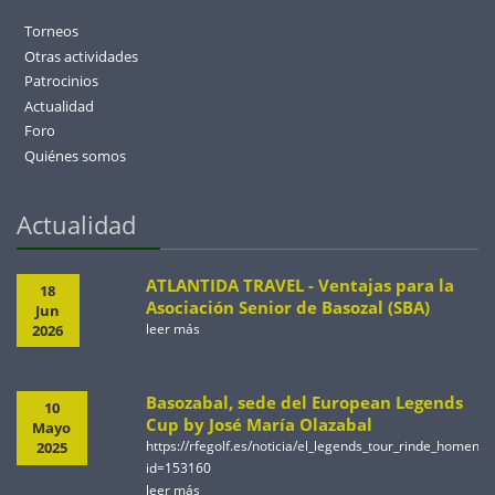
Torneos
Otras actividades
Patrocinios
Actualidad
Foro
Quiénes somos
Actualidad
ATLANTIDA TRAVEL - Ventajas para la
18
Asociación Senior de Basozal (SBA)
Jun
leer más
2026
Basozabal, sede del European Legends
10
Cup by José María Olazabal
Mayo
https://rfegolf.es/noticia/el_legends_tour_rinde_homen
2025
id=153160
leer más