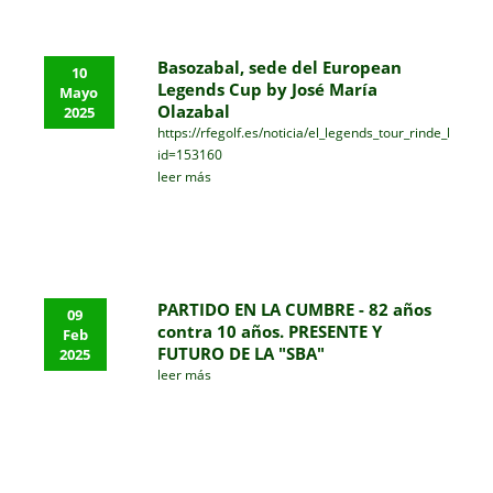
Basozabal, sede del European
10
Legends Cup by José María
Mayo
Olazabal
2025
https://rfegolf.es/noticia/el_legends_tour_rinde_hom
id=153160
leer más
PARTIDO EN LA CUMBRE - 82 años
09
contra 10 años. PRESENTE Y
Feb
FUTURO DE LA "SBA"
2025
leer más