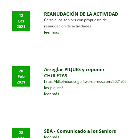
REANUDACIÓN DE LA ACTIVIDAD
12
Carta a los seniors con propuesta de
Oct
reanudación de actividades
2021
leer más
Arreglar PIQUES y reponer
28
CHULETAS
Feb
https://kikeintxaustigolf.wordpress.com/2021/02/24/a
2021
los-piques/
leer más
SBA - Comunicado a los Seniors
28
leer más
Ago