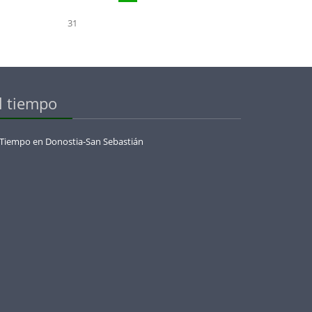
31
l tiempo
 Tiempo en Donostia-San Sebastián
menaje_a_olazabal_con_la_european_legends_cup_by_jose_maria_olazabal_en_basoz