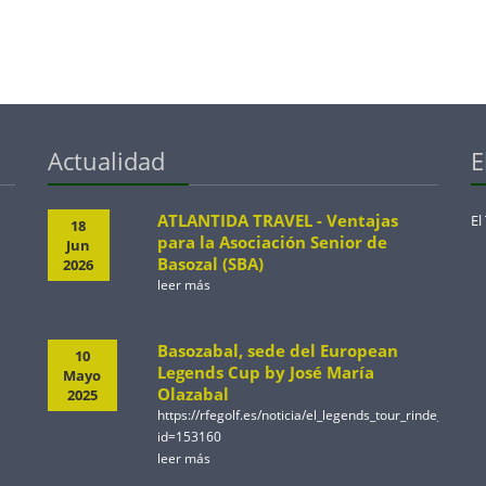
Actualidad
E
ATLANTIDA TRAVEL - Ventajas
El
18
para la Asociación Senior de
Jun
Basozal (SBA)
2026
leer más
Basozabal, sede del European
10
Legends Cup by José María
Mayo
Olazabal
2025
https://rfegolf.es/noticia/el_legends_tour_rinde_ho
id=153160
leer más